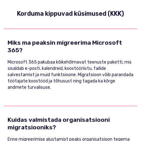
Korduma kippuvad küsimused (KKK)
Miks ma peaksin migreerima Microsoft
365?
Microsoft 365 pakubaa kõikehõlmavat teenuste paketti, mis
sisaldab e-posti, kalendreid, koostööriistu, failide
salvestamist ja muid funktsioone. Migratsioon võib parandada
töötajate koostööd ja tõhusust ning tagada ka kõrge
andmete turvalisuse.
Kuidas valmistada organisatsiooni
migratsiooniks?
Enne migreerimise alustamist peaks organisatsioon tegema