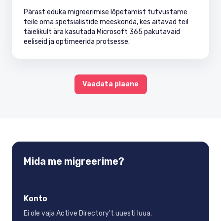
Pärast eduka migreerimise lõpetamist tutvustame
teile oma spetsialistide meeskonda, kes aitavad teil
täielikult ära kasutada Microsoft 365 pakutavaid
eeliseid ja optimeerida protsesse.
Vaadata plaane
Mida me migreerime?
Konto
Ei ole vaja Active Directory't uuesti luua.