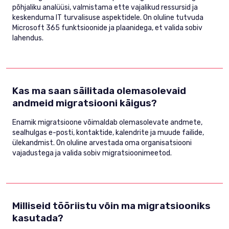
põhjaliku analüüsi, valmistama ette vajalikud ressursid ja
keskenduma IT turvalisuse aspektidele. On oluline tutvuda
Microsoft 365 funktsioonide ja plaanidega, et valida sobiv
lahendus.
Kas ma saan säilitada olemasolevaid
andmeid migratsiooni käigus?
Enamik migratsioone võimaldab olemasolevate andmete,
sealhulgas e-posti, kontaktide, kalendrite ja muude failide,
ülekandmist. On oluline arvestada oma organisatsiooni
vajadustega ja valida sobiv migratsioonimeetod.
Milliseid tööriistu võin ma migratsiooniks
kasutada?