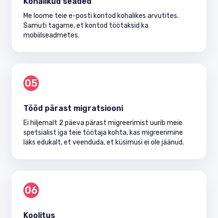
Kohalikud seaded
Me loome teie e-posti kontod kohalikes arvutites.
Samuti tagame, et kontod töötaksid ka
mobiilseadmetes.
05
Tööd pärast migratsiooni
Ei hiljemalt 2 päeva pärast migreerimist uurib meie
spetsialist iga teie töötaja kohta, kas migreerimine
läks edukalt, et veenduda, et küsimusi ei ole jäänud.
06
Koolitus