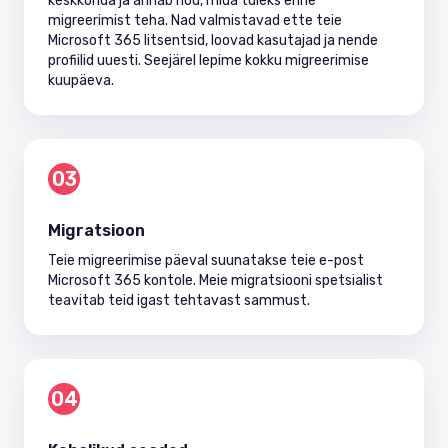
keskkonda ja annab nõu, mida tuleks enne
migreerimist teha. Nad valmistavad ette teie
Microsoft 365 litsentsid, loovad kasutajad ja nende
profiilid uuesti. Seejärel lepime kokku migreerimise
kuupäeva.
03
Migratsioon
Teie migreerimise päeval suunatakse teie e-post
Microsoft 365 kontole. Meie migratsiooni spetsialist
teavitab teid igast tehtavast sammust.
04