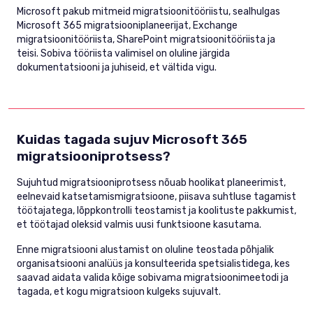
Microsoft pakub mitmeid migratsioonitööriistu, sealhulgas
Microsoft 365 migratsiooniplaneerijat, Exchange
migratsioonitööriista, SharePoint migratsioonitööriista ja
teisi. Sobiva tööriista valimisel on oluline järgida
dokumentatsiooni ja juhiseid, et vältida vigu.
Kuidas tagada sujuv Microsoft 365
migratsiooniprotsess?
Sujuhtud migratsiooniprotsess nõuab hoolikat planeerimist,
eelnevaid katsetamismigratsioone, piisava suhtluse tagamist
töötajatega, lõppkontrolli teostamist ja koolituste pakkumist,
et töötajad oleksid valmis uusi funktsioone kasutama.
Enne migratsiooni alustamist on oluline teostada põhjalik
organisatsiooni analüüs ja konsulteerida spetsialistidega, kes
saavad aidata valida kõige sobivama migratsioonimeetodi ja
tagada, et kogu migratsioon kulgeks sujuvalt.