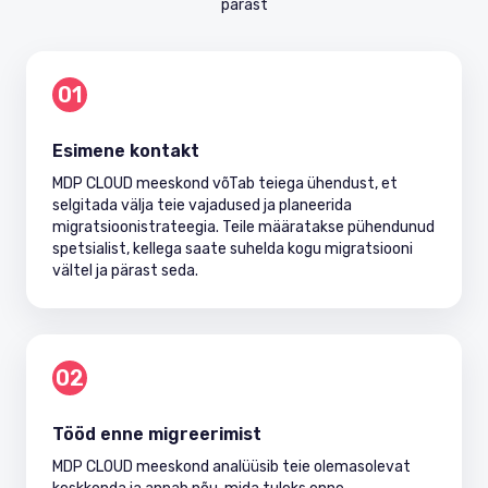
pärast
01
Esimene kontakt
MDP CLOUD meeskond võTab teiega ühendust, et
selgitada välja teie vajadused ja planeerida
migratsioonistrateegia. Teile määratakse pühendunud
spetsialist, kellega saate suhelda kogu migratsiooni
vältel ja pärast seda.
02
Tööd enne migreerimist
MDP CLOUD meeskond analüüsib teie olemasolevat