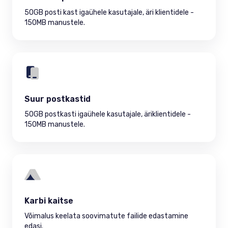
50GB posti kast igaühele kasutajale, äri klientidele -
150MB manustele.
Suur postkastid
50GB postkasti igaühele kasutajale, äriklientidele -
150MB manustele.
Karbi kaitse
Võimalus keelata soovimatute failide edastamine
edasi.