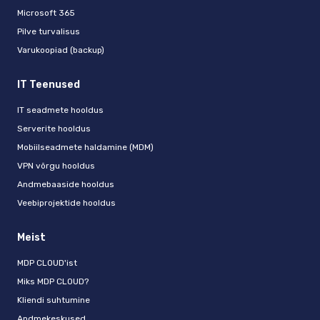
Microsoft 365
Pilve turvalisus
Varukoopiad (backup)
IT Teenused
IT seadmete hooldus
Serverite hooldus
Mobiilseadmete haldamine (MDM)
VPN võrgu hooldus
Andmebaaside hooldus
Veebiprojektide hooldus
Meist
MDP CLOUD'ist
Miks MDP CLOUD?
Kliendi suhtumine
Andmekeskused