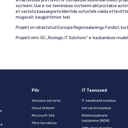
atraktiivsuse ja ettevõtte tootlikkuse suurendamiseks, proje
süsteem. Uue e-ise teeninduse süsteemi abil püütakse autom
et vastata kaasaegsete klientide ootustele valida ettevõtte 
mugavalt, kaugjuhtimise teel.
Projekt on rahastatud Euroopa Regionaalarengu Fondist, kui
Projekti nimi:
OÜ ,,Roxlogic IT Solutions“ e-kaubanduse mude
Pilv
IT Teenused
Vmware serverid
IT seadmete hooldus
Cloud töökoht
Serverite hooldus
e.
Microsoft 365
Mobiilseadmete
haldamine (MDM)
Pilve turvalisus
se