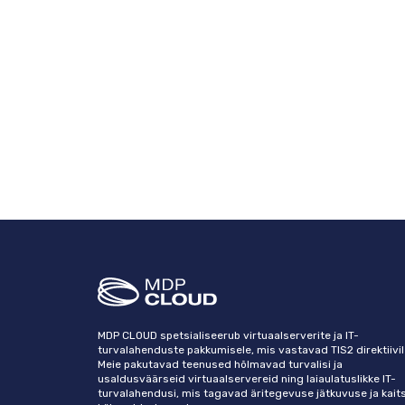
MDP CLOUD spetsialiseerub virtuaalserverite ja IT-
turvalahenduste pakkumisele, mis vastavad TIS2 direktiivil
Meie pakutavad teenused hõlmavad turvalisi ja
usaldusväärseid virtuaalservereid ning laiaulatuslikke IT-
turvalahendusi, mis tagavad äritegevuse jätkuvuse ja kait