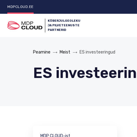
MDPCLOUD.EE
KÜBERJULGEOLEKU
JA PILVETEENUSTE
PARTNERID
Peamine
Meist
ES investeeringud
ES investeeri
MDP CLOUD-ist