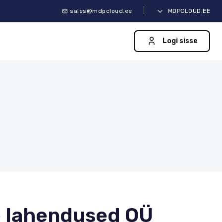
sales@mdpcloud.ee
MDPCLOUD.EE
Logi sisse
 lahendused OÜ