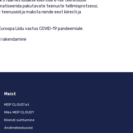
kti raames luuakse klientide e-ise teeninduse
atiseerida pakutavate teenuste tellimisprotsessi,
teenuseid ja maksta nende eest kiiresti ja
 Euroopa Liidu vastus COVID-19 pandeemiale.
li rakendamine
Meist
MDP CLOUD'ist
Miks MDP CLOUD?
Kliendi suhtumine
Andmekeskused