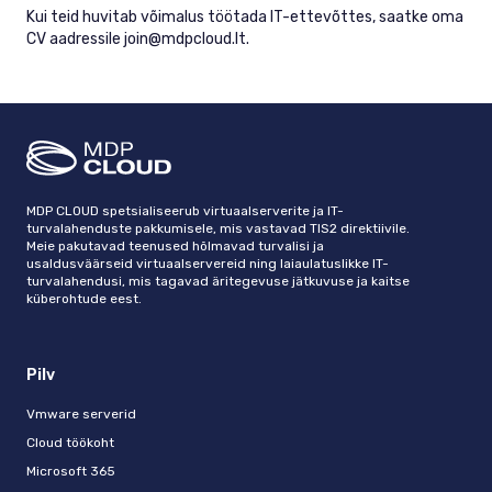
Kui teid huvitab võimalus töötada IT-ettevõttes, saatke oma
CV aadressile
join@mdpcloud.lt
.
MDP CLOUD spetsialiseerub virtuaalserverite ja IT-
turvalahenduste pakkumisele, mis vastavad TIS2 direktiivile.
Meie pakutavad teenused hõlmavad turvalisi ja
usaldusväärseid virtuaalservereid ning laiaulatuslikke IT-
turvalahendusi, mis tagavad äritegevuse jätkuvuse ja kaitse
küberohtude eest.
Pilv
Vmware serverid
Cloud töökoht
Microsoft 365