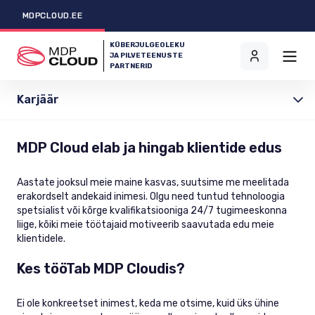
MDPCLOUD.EE
KÜBERJULGEOLEKU
JA PILVETEENUSTE
PARTNERID
Karjäär
MDP Cloud elab ja hingab klientide edus
Aastate jooksul meie maine kasvas, suutsime me meelitada
erakordselt andekaid inimesi. Olgu need tuntud tehnoloogia
spetsialist või kõrge kvalifikatsiooniga 24/7 tugimeeskonna
liige, kõiki meie töötajaid motiveerib saavutada edu meie
klientidele.
Kes tööTab MDP Cloudis?
Ei ole konkreetset inimest, keda me otsime, kuid üks ühine