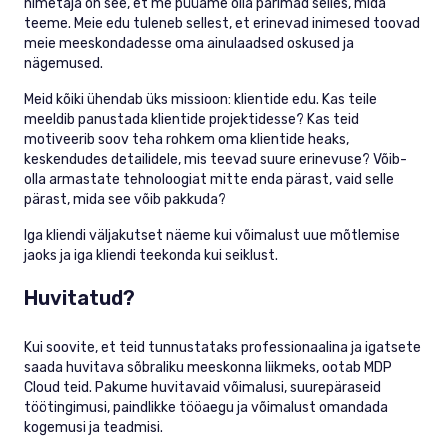
nimetaja on see, et me püüame olla parimad selles, mida
teeme. Meie edu tuleneb sellest, et erinevad inimesed toovad
meie meeskondadesse oma ainulaadsed oskused ja
nägemused.
Meid kõiki ühendab üks missioon: klientide edu. Kas teile
meeldib panustada klientide projektidesse? Kas teid
motiveerib soov teha rohkem oma klientide heaks,
keskendudes detailidele, mis teevad suure erinevuse? Võib-
olla armastate tehnoloogiat mitte enda pärast, vaid selle
pärast, mida see võib pakkuda?
Iga kliendi väljakutset näeme kui võimalust uue mõtlemise
jaoks ja iga kliendi teekonda kui seiklust.
Huvitatud?
Kui soovite, et teid tunnustataks professionaalina ja igatsete
saada huvitava sõbraliku meeskonna liikmeks, ootab MDP
Cloud teid. Pakume huvitavaid võimalusi, suurepäraseid
töötingimusi, paindlikke tööaegu ja võimalust omandada
kogemusi ja teadmisi.