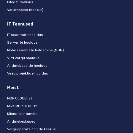
Pilve turvalisus
Varukoopiad (backup)
IT Teenused
IT seadmete hooldus
Serverite hooldus
Mobiilseadmete haldamine (MDM)
VPN võrgu hooldus
Andmebaaside hooldus
Veebiprojektide hooldus
Meist
MDP CLOUD'ist
Miks MDP CLOUD?
Kliendi suhtumine
Andmekeskused
Võrguoperatsioonide keskus